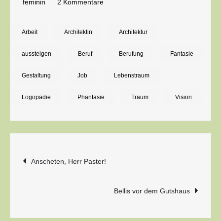
zu
feminin
2 Kommentare
Das
geheime
Arbeit
Architektin
Architektur
zweite
aussteigen
Beruf
Berufung
Fantasie
Leben
der
Gestaltung
Job
Lebenstraum
Logopädinnen
Logopädie
Phantasie
Traum
Vision
Beitragsnavigation
Anscheten, Herr Paster!
Bellis vor dem Gutshaus