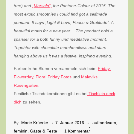
tree) and
„Marsala“,
the Pantone-Colour of 2015. The
most exotic smoothies I could find got a selfmade
pendant. It says „Light & Love, Peace & Gratitude“. A
beautiful motto for a new year… The pendant hold a
sparkler for a both funny und meditative moment.
Togehter with chocolate marshmallows and stars
hanging above us it was a festive, inspiring evening.
Farbenfrohe Blumen versammeln sich beim
Friday-
Flowerday,
Floral Friday Fotos
und
Maleviks
Rosengarten.
Festliche Tischdekorationen gibt es bei
Tischlein deck
dich
zu sehen.
By
Marie Krüerke
7. Januar 2016
aufmerksam
,
zu
feminin
,
Gäste & Feste
1 Kommentar