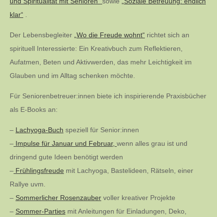
und Spiritualität mit Senioren“
sowie
„Soziale Betreuung: endlich
klar“
.
Der Lebensbegleiter
„Wo die Freude wohnt“
richtet sich an
spirituell Interessierte: Ein Kreativbuch zum Reflektieren,
Aufatmen, Beten und Aktivwerden, das mehr Leichtigkeit im
Glauben und im Alltag schenken möchte.
Für Seniorenbetreuer:innen biete ich inspirierende Praxisbücher
als E-Books an:
–
Lachyoga-Buch
speziell für Senior:innen
–
Impulse für Januar und Februar,
wenn alles grau ist und
dringend gute Ideen benötigt werden
–
Frühlingsfreude
mit Lachyoga, Bastelideen, Rätseln, einer
Rallye uvm.
–
Sommerlicher Rosenzauber
voller kreativer Projekte
–
Sommer-Parties
mit Anleitungen für Einladungen, Deko,