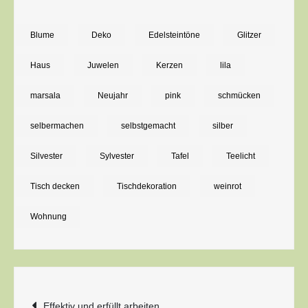
Funkensprühend:
Dekoration
Blume
Deko
Edelsteintöne
Glitzer
zu
Haus
Juwelen
Kerzen
lila
Neujahr
marsala
Neujahr
pink
schmücken
selbermachen
selbstgemacht
silber
Silvester
Sylvester
Tafel
Teelicht
Tisch decken
Tischdekoration
weinrot
Wohnung
Beitragsnavigation
Effektiv und erfüllt arbeiten