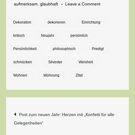
on
aufmerksam
,
glaubhaft
Leave a Comment
Zum
neuen
Dekoration
dekorieren
Einrichtung
Jahr
kritisch
Neujahr
persönlich
Persönlichkeit
philosophisch
Predigt
schmücken
Silvester
Weisheit
Wohnen
Wohnung
Zitat
Beitragsnavigation
Post zum neuen Jahr: Herzen mit „Konfetti für alle
Gelegenheiten“