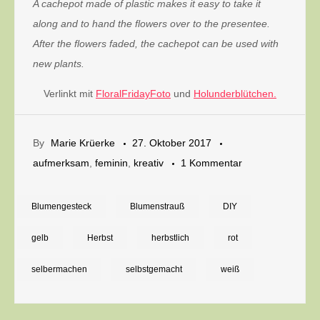
A cachepot made of plastic makes it easy to take it
along and to hand the flowers over to the presentee.
After the flowers faded, the cachepot can be used with
new plants.
Verlinkt mit
FloralFridayFoto
und
Holunderblütchen.
By
Marie Krüerke
27. Oktober 2017
zu
aufmerksam
,
feminin
,
kreativ
1 Kommentar
Blumenarrangem
wie
Blumengesteck
Blumenstrauß
DIY
ein
gelb
Herbst
herbstlich
rot
warmer
Sonnenstrahl
selbermachen
selbstgemacht
weiß