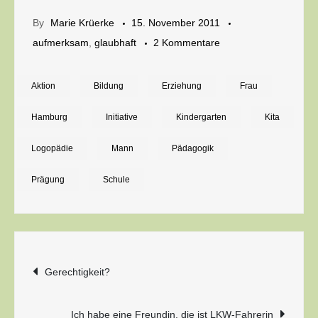
By
Marie Krüerke
15. November 2011
zu
aufmerksam
,
glaubhaft
2 Kommentare
Vielfalt,
Mann!
Aktion
Bildung
Erziehung
Frau
Hamburg
Initiative
Kindergarten
Kita
Logopädie
Mann
Pädagogik
Prägung
Schule
Beitragsnavigation
Gerechtigkeit?
Ich habe eine Freundin, die ist LKW-Fahrerin