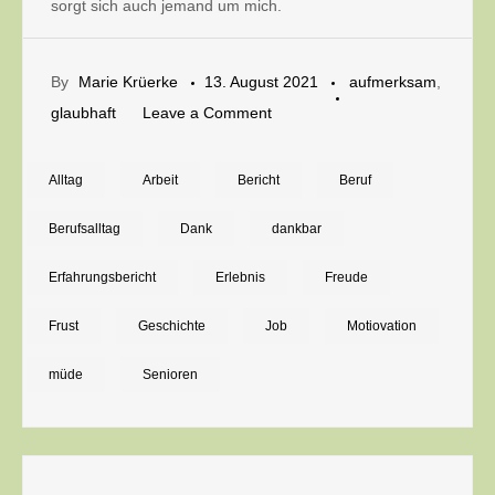
sorgt sich auch jemand um mich.
By
Marie Krüerke
13. August 2021
aufmerksam
,
on
glaubhaft
Leave a Comment
Wenn
das
Alltag
Arbeit
Bericht
Beruf
Gute,
Berufsalltag
Dank
dankbar
das
wir
Erfahrungsbericht
Erlebnis
Freude
geben,
Frust
Geschichte
Job
Motiovation
zu
uns
müde
Senioren
zurückkehrt