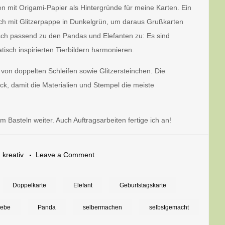
en mit Origami-Papier als Hintergründe für meine Karten. Ein
 ich mit Glitzerpappe in Dunkelgrün, um daraus Grußkarten
isch passend zu den Pandas und Elefanten zu: Es sind
tisch inspirierten Tierbildern harmonieren.
von doppelten Schleifen sowie Glitzersteinchen. Die
ück, damit die Materialien und Stempel die meiste
Basteln weiter. Auch Auftragsarbeiten fertige ich an!
on
,
kreativ
Leave a Comment
Einfach
liebhaben:
Doppelkarte
Elefant
Geburtstagskarte
Pandas
iebe
Panda
selbermachen
selbstgemacht
und
Elefanten