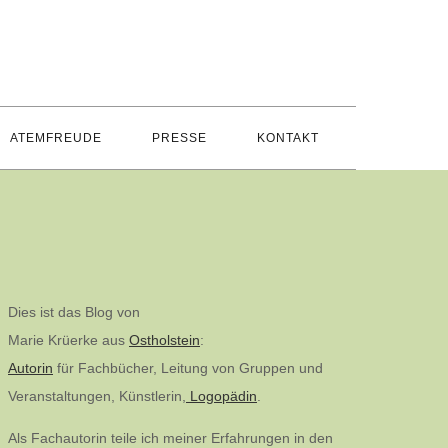
ATEMFREUDE
PRESSE
KONTAKT
Dies ist das Blog von
Marie Krüerke aus
Ostholstein
:
Autorin
für Fachbücher, Leitung von Gruppen und
Veranstaltungen, Künstlerin,
Logopädin
.
Als Fachautorin teile ich meiner Erfahrungen in den