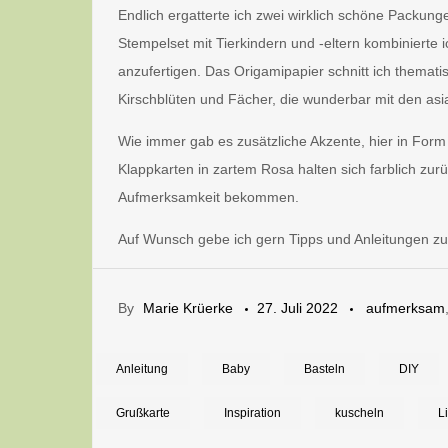
Endlich ergatterte ich zwei wirklich schöne Packung
Stempelset mit Tierkindern und -eltern kombinierte
anzufertigen. Das Origamipapier schnitt ich themat
Kirschblüten und Fächer, die wunderbar mit den asia
Wie immer gab es zusätzliche Akzente, hier in Form 
Klappkarten in zartem Rosa halten sich farblich zur
Aufmerksamkeit bekommen.
Auf Wunsch gebe ich gern Tipps und Anleitungen zum 
By
Marie Krüerke
27. Juli 2022
aufmerksam
Anleitung
Baby
Basteln
DIY
Grußkarte
Inspiration
kuscheln
L