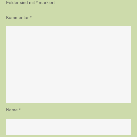
Felder sind mit
*
markiert
Kommentar
*
Name
*