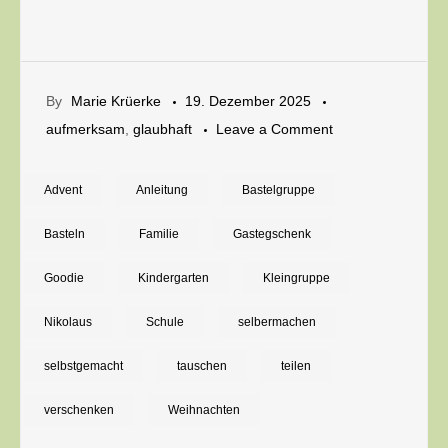
By
Marie Krüerke
19. Dezember 2025
on
aufmerksam
,
glaubhaft
Leave a Comment
Tütchen
mit
Advent
Anleitung
Bastelgruppe
Bonbons
Basteln
Familie
Gastegschenk
als
Überraschung
Goodie
Kindergarten
Kleingruppe
oder
Nikolaus
Schule
selbermachen
Gastgeschenk
zu
selbstgemacht
tauschen
teilen
Weihnachten
verschenken
Weihnachten