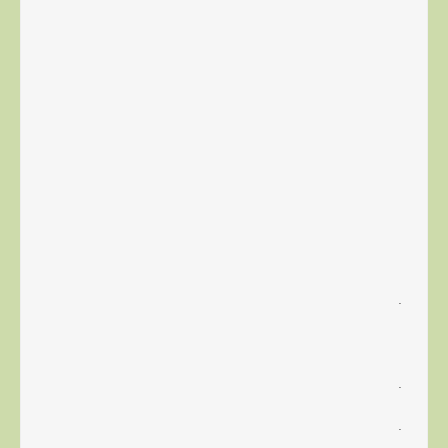
.
.
.