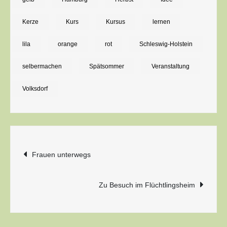
fertigen
Kerze
Kurs
Kursus
lernen
lila
orange
rot
Schleswig-Holstein
selbermachen
Spätsommer
Veranstaltung
Volksdorf
Beitragsnavigation
Frauen unterwegs
Zu Besuch im Flüchtlingsheim