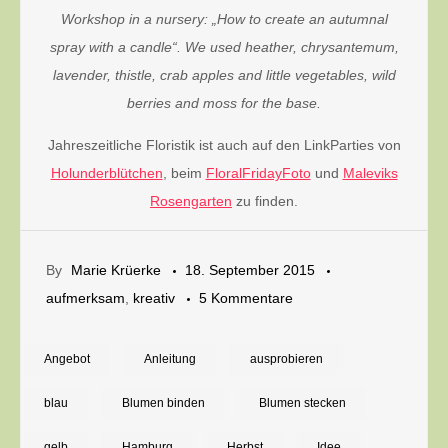
Workshop in a nursery: „How to create an autumnal
spray with a candle“. We used heather, chrysantemum,
lavender, thistle, crab apples and little vegetables, wild
berries and moss for the base.
Jahreszeitliche Floristik ist auch auf den LinkParties von
Holunderblütchen
, beim
FloralFridayFoto
und
Maleviks
Rosengarten
zu finden.
By
Marie Krüerke
18. September 2015
zu
aufmerksam
,
kreativ
5 Kommentare
Floristik-
Workshop:
Angebot
Anleitung
ausprobieren
Ein
blau
Blumen binden
Blumen stecken
herbstliches
Gesteck
gelb
Hamburg
Herbst
Idee