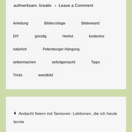
on
aufmerksam
,
kreativ
Leave a Comment
Kostengünstige
Bilderwand
Anleitung
Bildercollage
Bilderwand
gestalten:
DIY
günstig
Herbst
kostenlos
Einfach
ein
natürlich
Petersburger Hängung
Buch
selbermachen
selbstgemacht
Tipps
schlachten
Tricks
wandbild
Beitragsnavigation
Andacht feiern mit Senioren: Lektionen, die ich heute
lernte