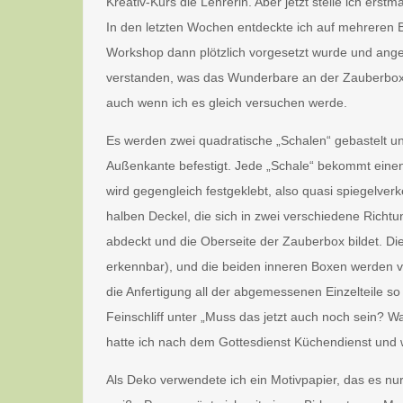
Kreativ-Kurs die Lehrerin. Aber jetzt stelle ich erstm
In den letzten Wochen entdeckte ich auf mehreren B
Workshop dann plötzlich vorgesetzt wurde und angefer
verstanden, was das Wunderbare an der Zauberbox sei
auch wenn ich es gleich versuchen werde.
Es werden zwei quadratische „Schalen“ gebastelt u
Außenkante befestigt. Jede „Schale“ bekommt einen 
wird gegengleich festgeklebt, also quasi spiegelver
halben Deckel, die sich in zwei verschiedene Richtu
abdeckt und die Oberseite der Zauberbox bildet. Die
erkennbar), und die beiden inneren Boxen werden von
die Anfertigung all der abgemessenen Einzelteile so 
Feinschliff unter „Muss das jetzt auch noch sein? 
hatte ich nach dem Gottesdienst Küchendienst und 
Als Deko verwendete ich ein Motivpapier, das es nu