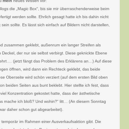
al
mein
neues Wissen vor:
logs die „Magic Box“, bis sie mir überraschenderweise beim
tigt werden sollte. Ehrlich gesagt hatte ich bis dahin nicht
n sollte. Es lässt sich einfach auf Bildern nicht darstellen,
nd zusammen geklebt, außenrum ein langer Streifen als
Deckel, der nur sie selbst verbirgt. Diese geknickte Ebene
kehrt…. (jetzt fängt das Problem des Erklärens an…) Auf diese
ngen öffnen, wird dann ein Rechteck geklebt, das beide
se Oberseite wird schön verziert (auf dem ersten Bild oben
 beiden Seiten aus bunt beklebt. Hier stellte ich fest, dass
viel Konzentration gekostet hatte, dass der ästhetische
Was mache ich bloß? Und wohin?“ litt… (An diesem Sonntag
war daher schon gut abgearbeitet).
r temporär im Rahmen einer Ausverkaufsaktion gibt. Die