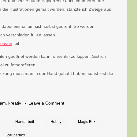
er und setzte bunte Papierreste auch im Inneren der
ie Illustrationen gemalt wurden, stanzte ich Zweige aus
 dabei einmal um sich selbst gedreht. So werden
ich verschieden füllen lassen.
nheaven
teil.
ten geöffnet werden kann, ohne ihn zu kippen: Seitlich
el zu fotografieren.
ckung muss man in der Hand gehabt haben, sonst löst die
on
sam
,
kreativ
Leave a Comment
Magic
Box
Handarbeit
Hobby
Magic Box
–
Zauberbox