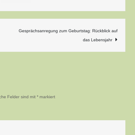
Zauberbox
für
kleine
Geschenke
n
Gesprächsanregung zum Geburtstag: Rückblick auf
das Lebensjahr
iche Felder sind mit
*
markiert