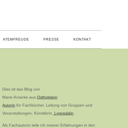
ATEMFREUDE
PRESSE
KONTAKT
Dies ist das Blog von
Marie Krüerke aus
Ostholstein
:
Autorin
für Fachbücher, Leitung von Gruppen und
Veranstaltungen, Künstlerin,
Logopädin
.
Als Fachautorin teile ich meiner Erfahrungen in den