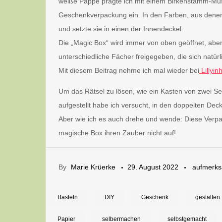
weiße Pappe prägte ich mit einem Birkenstamm-Must
Geschenkverpackung ein. In den Farben, aus denen d
und setzte sie in einen der Innendeckel.
Die „Magic Box“ wird immer von oben geöffnet, aber
unterschiedliche Fächer freigegeben, die sich natürl
Mit diesem Beitrag nehme ich mal wieder bei
Lillyi
Um das Rätsel zu lösen, wie ein Kasten von zwei Sei
aufgestellt habe ich versucht, in den doppelten Deck
Aber wie ich es auch drehe und wende: Diese Verpa
magische Box ihren Zauber nicht auf!
By
Marie Krüerke
29. August 2022
aufmerk
Basteln
DIY
Geschenk
gestalten
Papier
selbermachen
selbstgemacht