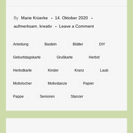
By
Marie Krüerke
14. Oktober 2020
on
aufmerksam
,
kreativ
Leave a Comment
Grüße
basteln:
Anleitung
Basteln
Blätter
DIY
Die
Geburtstagskarte
Grußkarte
Herbst
einfachsten
Herbstkarten
Herbstkarte
Kinder
Kranz
Laub
der
Motivlocher
Motivstanze
Papier
Welt
Pappe
Senioren
Stanzer