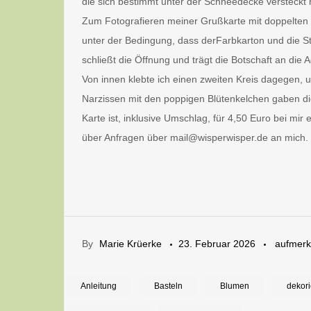
die sich bestimmt unter der Schneedecke versteckt 
Zum Fotografieren meiner Grußkarte mit doppelten 
unter der Bedingung, dass derFarbkarton und die S
schließt die Öffnung und trägt die Botschaft an die A
Von innen klebte ich einen zweiten Kreis dagegen, 
Narzissen mit den poppigen Blütenkelchen gaben di
Karte ist, inklusive Umschlag, für 4,50 Euro bei mir 
über Anfragen über mail@wisperwisper.de an mich.
By
Marie Krüerke
23. Februar 2026
aufmer
Anleitung
Basteln
Blumen
dekor