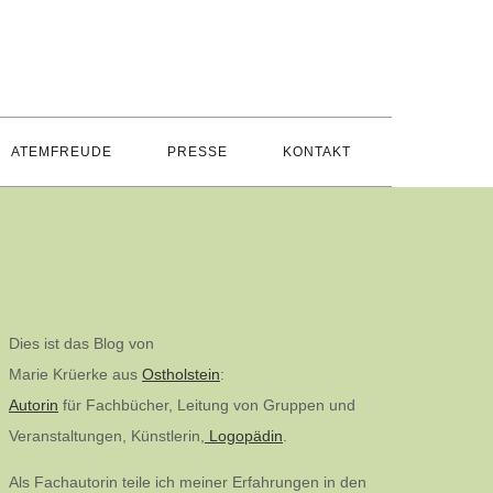
ATEMFREUDE
PRESSE
KONTAKT
Dies ist das Blog von
Marie Krüerke aus
Ostholstein
:
Autorin
für Fachbücher, Leitung von Gruppen und
Veranstaltungen, Künstlerin,
Logopädin
.
Als Fachautorin teile ich meiner Erfahrungen in den