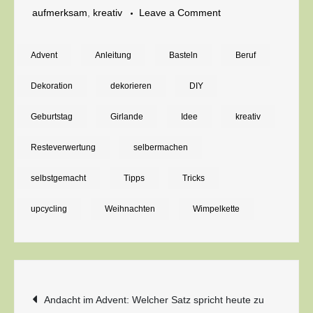
on
aufmerksam
,
kreativ
Leave a Comment
Weihnachtliche
Girlande
Advent
Anleitung
Basteln
Beruf
basteln:
Dekoration
dekorieren
DIY
Wimpelkette
aus
Geburtstag
Girlande
Idee
kreativ
Papierresten
Resteverwertung
selbermachen
anfertigen
selbstgemacht
Tipps
Tricks
upcycling
Weihnachten
Wimpelkette
Beitragsnavigation
Andacht im Advent: Welcher Satz spricht heute zu