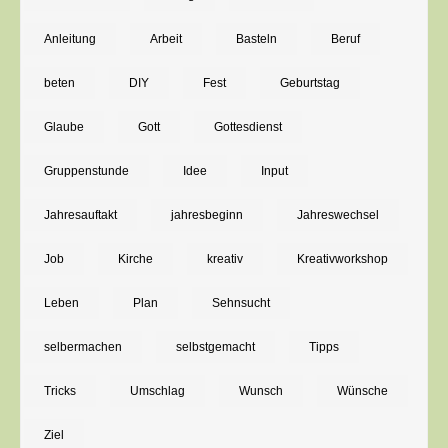
Jahresanfang
Anleitung
Arbeit
Basteln
Beruf
mit
Vision
beten
DIY
Fest
Geburtstag
Glaube
Gott
Gottesdienst
Gruppenstunde
Idee
Input
Jahresauftakt
jahresbeginn
Jahreswechsel
Job
Kirche
kreativ
Kreativworkshop
Leben
Plan
Sehnsucht
selbermachen
selbstgemacht
Tipps
Tricks
Umschlag
Wunsch
Wünsche
Ziel