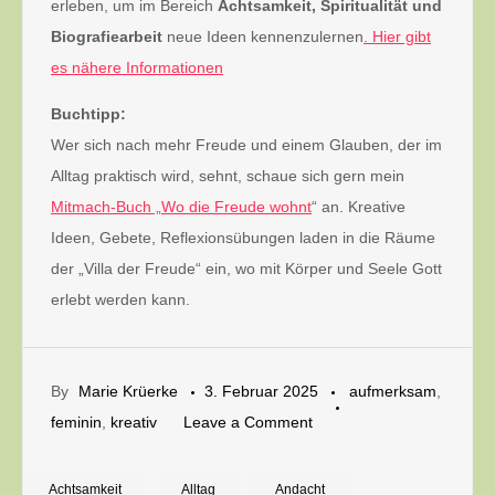
erleben, um im Bereich
Achtsamkeit, Spiritualität und
Biografiearbeit
neue Ideen kennenzulernen
. Hier gibt
es nähere Informationen
Buchtipp:
Wer sich nach mehr Freude und einem Glauben, der im
Alltag praktisch wird, sehnt, schaue sich gern mein
Mitmach-Buch „Wo die Freude wohnt
“ an. Kreative
Ideen, Gebete, Reflexionsübungen laden in die Räume
der „Villa der Freude“ ein, wo mit Körper und Seele Gott
erlebt werden kann.
By
Marie Krüerke
3. Februar 2025
aufmerksam
,
on
feminin
,
kreativ
Leave a Comment
Wunschumschläge
gestalten:
Achtsamkeit
Alltag
Andacht